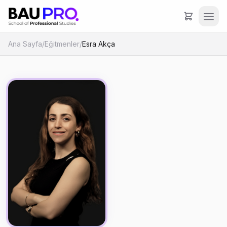
Ana Sayfa
/
Eğitmenler
/
Esra Akça