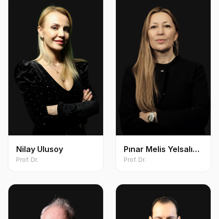
Nilay Ulusoy
Pınar Melis Yelsalı
Prof. Dr.
Parmaksız
Prof. Dr.