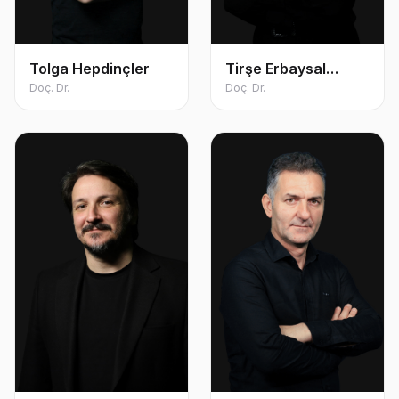
Tolga Hepdinçler
Tirşe Erbaysal
Doç. Dr.
Filibeli
Doç. Dr.