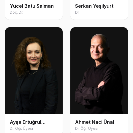
Yücel Batu Salman
Serkan Yeşilyurt
Doç. Dr.
Dr.
Ayşe Ertuğrul
Ahmet Naci Ünal
Baykan
Dr. Öğr. Üyesi
Dr. Öğr. Üyesi