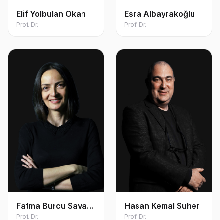
Elif Yolbulan Okan
Esra Albayrakoğlu
Prof. Dr.
Prof. Dr.
Fatma Burcu Savaş
Hasan Kemal Suher
Kutsal
Prof. Dr.
Prof. Dr.