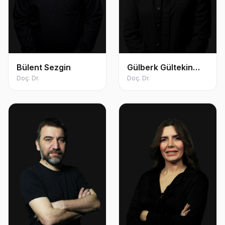
Bülent Sezgin
Gülberk Gültekin
Doç. Dr.
Salman
Doç. Dr.