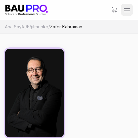
Ana Sayfa
/
Eğitmenler
/
Zafer Kahraman