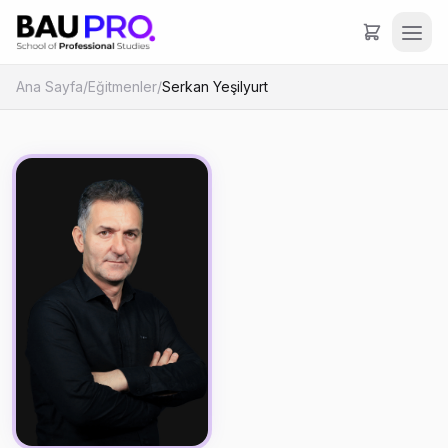
Ana Sayfa
/
Eğitmenler
/
Serkan Yeşilyurt