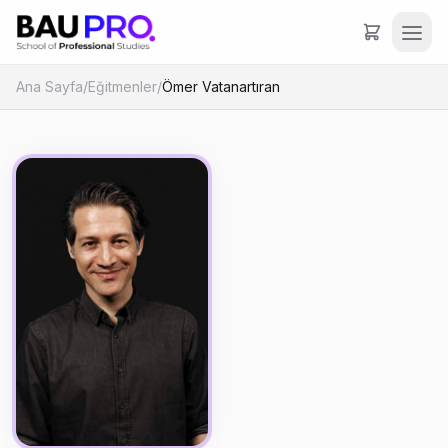
Ana Sayfa
/
Eğitmenler
/
Ömer Vatanartıran