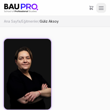
Ana Sayfa
/
Eğitmenler
/
Güliz Aksoy