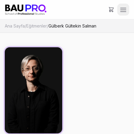
Ana Sayfa
/
Eğitmenler
/
Gülberk Gültekin Salman