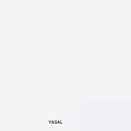
zakere ve İkna
Editörlük
netimi
YASAL