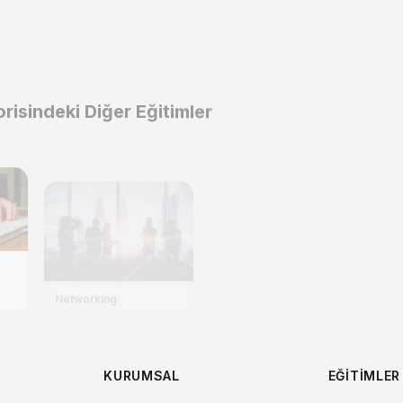
orisindeki Diğer Eğitimler
Networking
Çatışma Yönetimi ve
Mü
Müzakere
Yö
KURUMSAL
EĞITIMLER