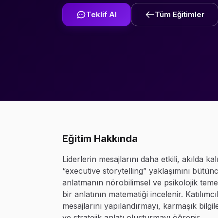
Teklif Al
Tüm Eğitimler
Eğitim Hakkında
Liderlerin mesajlarını daha etkili, akılda k
“executive storytelling” yaklaşımını bütünc
anlatmanın nörobilimsel ve psikolojik temell
bir anlatının matematiği incelenir. Katılım
mesajlarını yapılandırmayı, karmaşık bilgi
ve stratejik anlatı oluşturmayı öğrenir.