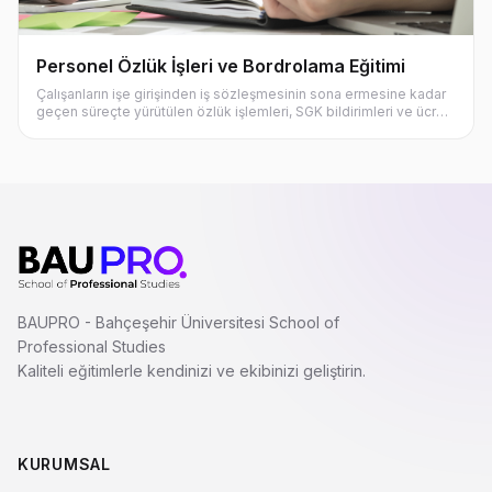
Personel Özlük İşleri ve Bordrolama Eğitimi
Çalışanların işe girişinden iş sözleşmesinin sona ermesine kadar
geçen süreçte yürütülen özlük işlemleri, SGK bildirimleri ve ücret
bordrosu hesaplamaları gibi temel insan kaynakları süreçlerini
ele alır. Eğitim, iş hukuku ve çalışma mevzuatı çerçevesinde
bordrolama ve personel yönetimi süreçlerinin doğru ve etkin
şekilde yürütülmesine yönelik pratik bir bakış açısı kazandırmayı
amaçlar.
BAUPRO - Bahçeşehir Üniversitesi School of
Professional Studies
Kaliteli eğitimlerle kendinizi ve ekibinizi geliştirin.
KURUMSAL