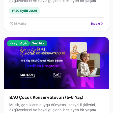
özgüvenlerini ve hayal güçlerini besleyen bir yaşam
biçimidir. Erken yaşta alınan doğru müzik eğitimi,
çocukların gelecekte hangi alanda ilerleyeceklerine dair
30 Eylül 2026
sağlam bir temel oluşturur.
28 Hafta
İncele
Kayıt Açık
Sertifika
BAU Çocuk Konservatuvarı (5-6 Yaş)
Müzik, çocukların duygu dünyasını, sosyal ilişkilerini,
özgüvenlerini ve hayal güçlerini besleyen bir yaşam