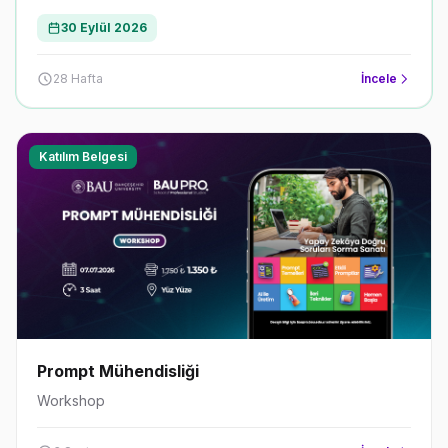
biçimidir. Erken yaşta alınan doğru müzik eğitimi,
çocukların gelecekte hangi alanda ilerleyeceklerine dair
30 Eylül 2026
sağlam bir temel oluşturur.
28 Hafta
İncele
Katılım Belgesi
Prompt Mühendisliği
Workshop