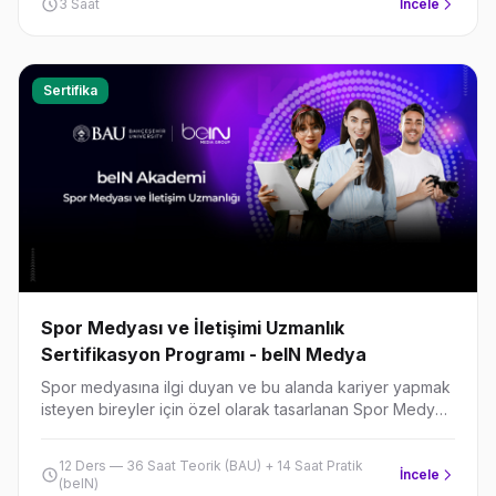
3 Saat
İncele
Sertifika
Spor Medyası ve İletişimi Uzmanlık
Sertifikasyon Programı - beIN Medya
Spor medyasına ilgi duyan ve bu alanda kariyer yapmak
isteyen bireyler için özel olarak tasarlanan Spor Medyası
ve İletişimi Uzmanlık Programı, katılımcılara spor
haberciliği ve medya yönetimi konularında kapsamlı bilgi
12 Ders — 36 Saat Teorik (BAU) + 14 Saat Pratik
ve deneyim kazandırmayı amaçlamaktadır.
İncele
(beIN)